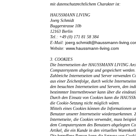
mit datenschutzrechtlichem Charakter ist:
HAUSSMANN LIVING
Joerg Schmidt
Buggerstrasse 10b
12163 Berlin
Tel.: +49 (0) 171 81 58 384
joerg.schmidt@haussmann-living.c
E-Mail:
www.haussmann-living.com
Website:
3. COOKIES
Die Internetseiten der HAUSSMANN LIVING Archite
Computersystem abgelegt und gespeichert werden.
Zahlreiche Internetseiten und Server verwenden C
aus einer Zeichenfolge, durch welche Internetsei
den besuchten Internetseiten und Servern, den ind
bestimmter Internetbrowser kann über die eindeuti
Durch den Einsatz von Cookies kann die HAUSSMANN
die Cookie-Setzung nicht möglich wären.
Mittels eines Cookies können die Informationen un
Benutzer unserer Internetseite wiederzuerkennen. 
Internetseite, die Cookies verwendet, muss beispie
dem Computersystem des Benutzers abgelegten Coo
Artikel, die ein Kunde in den virtuellen Warenkorb
Die betroffene Person kann die Setzung von Cookie