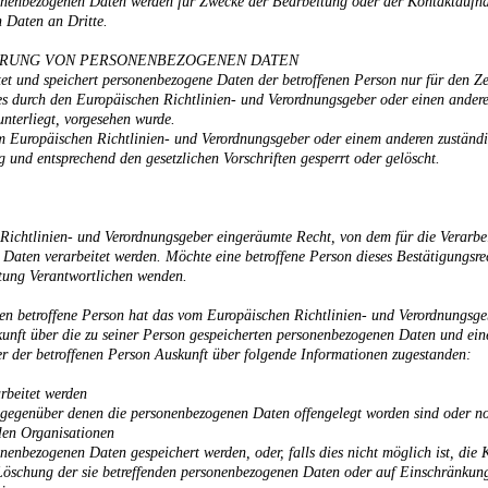
sonenbezogenen Daten werden für Zwecke der Bearbeitung oder der Kontaktaufna
enbezogenen Daten an Dritte.
RRUNG VON PERSONENBEZOGENEN DATEN
tet und speichert personenbezogene Daten der betroffenen Person nur für den Z
ies durch den Europäischen Richtlinien- und Verordnungsgeber oder einen andere
unterliegt, vorgesehen wurde.
om Europäischen Richtlinien- und Verordnungsgeber oder einem anderen zuständi
und entsprechend den gesetzlichen Vorschriften gesperrt oder gelöscht.
Richtlinien- und Verordnungsgeber eingeräumte Recht, von dem für die Verarbe
 Daten verarbeitet werden. Möchte eine betroffene Person dieses Bestätigungsre
eitung Verantwortlichen wenden.
n betroffene Person hat das vom Europäischen Richtlinien- und Verordnungsgeb
kunft über die zu seiner Person gespeicherten personenbezogenen Daten und eine
r der betroffenen Person Auskunft über folgende Informationen zugestanden:
rbeitet werden
egenüber denen die personenbezogenen Daten offengelegt worden sind oder noc
len Organisationen
onenbezogenen Daten gespeichert werden, oder, falls dies nicht möglich ist, die 
Löschung der sie betreffenden personenbezogenen Daten oder auf Einschränkung