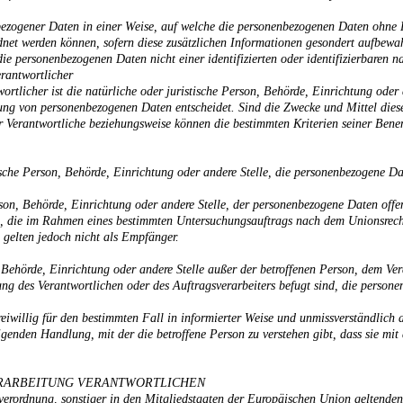
ezogener Daten in einer Weise, auf welche die personenbezogenen Daten ohne H
rdnet werden können, sofern diese zusätzlichen Informationen gesondert aufbewa
e personenbezogenen Daten nicht einer identifizierten oder identifizierbaren 
rantwortlicher
ortlicher ist die natürliche oder juristische Person, Behörde, Einrichtung oder
ung von personenbezogenen Daten entscheidet. Sind die Zwecke und Mittel dies
er Verantwortliche beziehungsweise können die bestimmten Kriterien seiner Be
stische Person, Behörde, Einrichtung oder andere Stelle, die personenbezogene Da
rson, Behörde, Einrichtung oder andere Stelle, der personenbezogene Daten off
en, die im Rahmen eines bestimmten Untersuchungsauftrags nach dem Unionsrech
gelten jedoch nicht als Empfänger.
on, Behörde, Einrichtung oder andere Stelle außer der betroffenen Person, dem V
ng des Verantwortlichen oder des Auftragsverarbeiters befugt sind, die person
freiwillig für den bestimmten Fall in informierter Weise und unmissverständli
genden Handlung, mit der die betroffene Person zu verstehen gibt, dass sie mit 
VERARBEITUNG VERANTWORTLICHEN
verordnung, sonstiger in den Mitgliedstaaten der Europäischen Union geltend