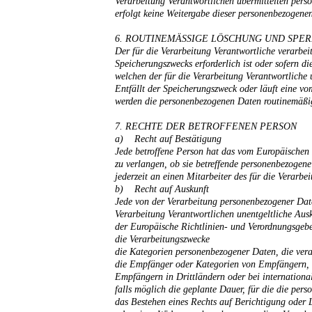
Verarbeitung Verantwortlichen übermittelten per
erfolgt keine Weitergabe dieser person
6. ROUTINEMÄSSIGE LÖSCHUNG UND SPE
Der für die Verarbeitung Verantwortliche verarbei
Speicherungszwecks erforderlich ist oder sofern d
welchen der für die Verarbeitung Verantwortliche 
Entfällt der Speicherungszweck oder läuft eine v
werden die personenbezogenen Daten routinemäßig 
7. RECHTE DER BETROFFENEN PERSON
a) Recht auf Bestätigung
Jede betroffene Person hat das vom Europäischen 
zu verlangen, ob sie betreffende personenbezogene
jederzeit an einen Mitarbeiter des für die Verarb
b) Recht auf Auskunft
Jede von der Verarbeitung personenbezogener Date
Verarbeitung Verantwortlichen unentgeltliche Aus
der Europäische Richtlinien- und Verordnungsgebe
die Verarbeitungszwecke
die Kategorien personenbezogener Daten, die vera
die Empfänger oder Kategorien von Empfängern, g
Empfängern in Drittländern oder bei internationa
falls möglich die geplante Dauer, für die die pers
das Bestehen eines Rechts auf Berichtigung oder 