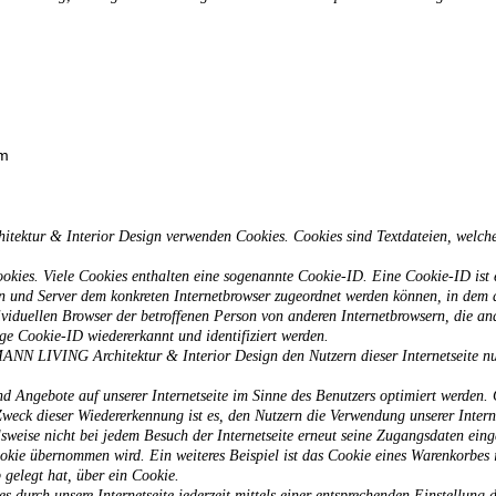
om
ktur & Interior Design verwenden Cookies. Cookies sind Textdateien, welche 
ookies. Viele Cookies enthalten eine sogenannte Cookie-ID. Eine Cookie-ID ist 
ten und Server dem konkreten Internetbrowser zugeordnet werden können, in dem 
ividuellen Browser der betroffenen Person von anderen Internetbrowsern, die an
ge Cookie-ID wiedererkannt und identifiziert werden.
 LIVING Architektur & Interior Design den Nutzern dieser Internetseite nutze
d Angebote auf unserer Internetseite im Sinne des Benutzers optimiert werden. 
Zweck dieser Wiedererkennung ist es, den Nutzern die Verwendung unserer Interne
lsweise nicht bei jedem Besuch der Internetseite erneut seine Zugangsdaten eing
kie übernommen wird. Ein weiteres Beispiel ist das Cookie eines Warenkorbes 
 gelegt hat, über ein Cookie.
s durch unsere Internetseite jederzeit mittels einer entsprechenden Einstellung 