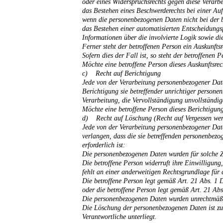
oder eines Widerspruchsrechts gegen diese Verarb
das Bestehen eines Beschwerderechts bei einer Auf
wenn die personenbezogenen Daten nicht bei der b
das Bestehen einer automatisierten Entscheidung
Informationen über die involvierte Logik sowie di
Ferner steht der betroffenen Person ein Auskunfts
Sofern dies der Fall ist, so steht der betroffen
Möchte eine betroffene Person dieses Auskunftsrec
c) Recht auf Berichtigung
Jede von der Verarbeitung personenbezogener Dat
Berichtigung sie betreffender unrichtiger persone
Verarbeitung, die Vervollständigung unvollständi
Möchte eine betroffene Person dieses Berichtigung
d) Recht auf Löschung (Recht auf Vergessen we
Jede von der Verarbeitung personenbezogener Dat
verlangen, dass die sie betreffenden personenbezo
erforderlich ist:
Die personenbezogenen Daten wurden für solche Zw
Die betroffene Person widerruft ihre Einwilligun
fehlt an einer anderweitigen Rechtsgrundlage für 
Die betroffene Person legt gemäß Art. 21 Abs. 1 
oder die betroffene Person legt gemäß Art. 21 A
Die personenbezogenen Daten wurden unrechtmäßi
Die Löschung der personenbezogenen Daten ist zur
Verantwortliche unterliegt.