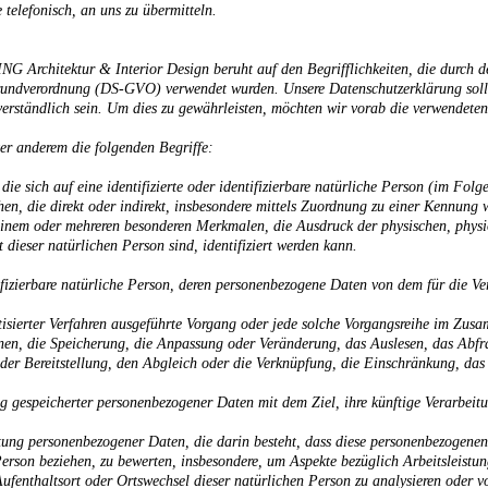
 telefonisch, an uns zu übermitteln.
rchitektur & Interior Design beruht auf den Begrifflichkeiten, die durch d
undverordnung (DS-GVO) verwendet wurden. Unsere Datenschutzerklärung soll so
rständlich sein. Um dies zu gewährleisten, möchten wir vorab die verwendeten 
er anderem die folgenden Begriffe:
ie sich auf eine identifizierte oder identifizierbare natürliche Person (im Fol
ehen, die direkt oder indirekt, insbesondere mittels Zuordnung zu einer Kennu
inem oder mehreren besonderen Merkmalen, die Ausdruck der physischen, physio
ät dieser natürlichen Person sind, identifiziert werden kann.
ntifizierbare natürliche Person, deren personenbezogene Daten von dem für die V
atisierter Verfahren ausgeführte Vorgang oder jede solche Vorgangsreihe im Z
dnen, die Speicherung, die Anpassung oder Veränderung, das Auslesen, das Abf
der Bereitstellung, den Abgleich oder die Verknüpfung, die Einschränkung, das
g gespeicherter personenbezogener Daten mit dem Ziel, ihre künftige Verarbeit
beitung personenbezogener Daten, die darin besteht, dass diese personenbezogen
Person beziehen, zu bewerten, insbesondere, um Aspekte bezüglich Arbeitsleistun
 Aufenthaltsort oder Ortswechsel dieser natürlichen Person zu analysieren oder 