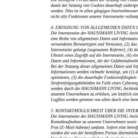
damit der Setzung von Cookies dauerhaft widerspr
werden. Dies ist in allen gängigen Internetbrowse
nicht alle Funktionen unserer Internetseite vollum
4. ERFASSUNG VON ALLGEMEINEN DATEN
Die Internetseite der HAUSSMANN LIVING Architekt
eine Reihe von allgemeinen Daten und Information
verwendeten Browsertypen und Versionen, (2) das v
Internetseite gelangt (sogenannte Referrer), (4) d
Uhrzeit eines Zugriffs auf die Internetseite, (6) 
Daten und Informationen, die der Gefahrenabwehr
Bei der Nutzung dieser allgemeinen Daten und In
Informationen werden vielmehr benötigt, um (1) die
optimieren, (3) die dauerhafte Funktionsfähigkeit
Strafverfolgungsbehörden im Falle eines Cyberang
werden durch die HAUSSMANN LIVING Architektur & 
unserem Unternehmen zu erhöhen, um letztlich ein
Logfiles werden getrennt von allen durch eine be
5. KONTAKTMÖGLICHKEIT ÜBER DIE INTE
Die Internetseite der HAUSSMANN LIVING Architekt
Kontaktaufnahme zu unserem Unternehmen sowie ei
Post (E-Mail-Adresse) umfasst. Sofern eine betro
werden die von der betroffenen Person übermittelt