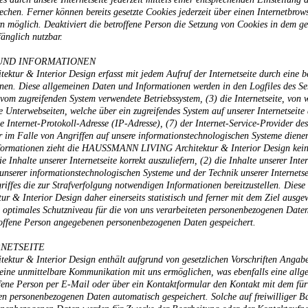
echen. Ferner können bereits gesetzte Cookies jederzeit über einen Internetbro
rn möglich. Deaktiviert die betroffene Person die Setzung von Cookies in dem g
fänglich nutzbar.
 UND INFORMATIONEN
ur & Interior Design erfasst mit jedem Aufruf der Internetseite durch eine be
en. Diese allgemeinen Daten und Informationen werden in den Logfiles des Serv
om zugreifenden System verwendete Betriebssystem, (3) die Internetseite, von w
ie Unterwebseiten, welche über ein zugreifendes System auf unserer Internetseit
eine Internet-Protokoll-Adresse (IP-Adresse), (7) der Internet-Service-Provider d
 im Falle von Angriffen auf unsere informationstechnologischen Systeme diene
formationen zieht die HAUSSMANN LIVING Architektur & Interior Design keine 
 Inhalte unserer Internetseite korrekt auszuliefern, (2) die Inhalte unserer Inte
 unserer informationstechnologischen Systeme und der Technik unserer Internets
riffes die zur Strafverfolgung notwendigen Informationen bereitzustellen. Di
Interior Design daher einerseits statistisch und ferner mit dem Ziel ausgewe
 optimales Schutzniveau für die von uns verarbeiteten personenbezogenen Daten
troffene Person angegebenen personenbezogenen Daten gespeichert.
RNETSEITE
ur & Interior Design enthält aufgrund von gesetzlichen Vorschriften Angaben,
ne unmittelbare Kommunikation mit uns ermöglichen, was ebenfalls eine allge
ffene Person per E-Mail oder über ein Kontaktformular den Kontakt mit dem für
en personenbezogenen Daten automatisch gespeichert. Solche auf freiwilliger Ba