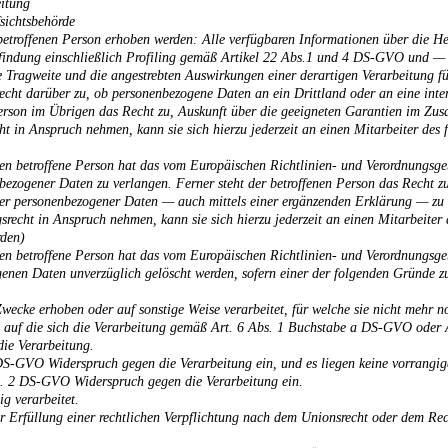
eitung
sichtsbehörde
etroffenen Person erhoben werden: Alle verfügbaren Informationen über die He
sfindung einschließlich Profiling gemäß Artikel 22 Abs.1 und 4 DS-GVO und — 
e Tragweite und die angestrebten Auswirkungen einer derartigen Verarbeitung fü
recht darüber zu, ob personenbezogene Daten an ein Drittland oder an eine inte
en Person im Übrigen das Recht zu, Auskunft über die geeigneten Garantien im Z
ht in Anspruch nehmen, kann sie sich hierzu jederzeit an einen Mitarbeiter des
en betroffene Person hat das vom Europäischen Richtlinien- und Verordnungsge
nbezogener Daten zu verlangen. Ferner steht der betroffenen Person das Recht z
ger personenbezogener Daten — auch mittels einer ergänzenden Erklärung — zu
srecht in Anspruch nehmen, kann sie sich hierzu jederzeit an einen Mitarbeiter
rden)
en betroffene Person hat das vom Europäischen Richtlinien- und Verordnungsge
genen Daten unverzüglich gelöscht werden, sofern einer der folgenden Gründe zut
ecke erhoben oder auf sonstige Weise verarbeitet, für welche sie nicht mehr n
g, auf die sich die Verarbeitung gemäß Art. 6 Abs. 1 Buchstabe a DS-GVO oder
die Verarbeitung.
DS-GVO Widerspruch gegen die Verarbeitung ein, und es liegen keine vorrangige
bs. 2 DS-GVO Widerspruch gegen die Verarbeitung ein.
g verarbeitet.
 Erfüllung einer rechtlichen Verpflichtung nach dem Unionsrecht oder dem Rech