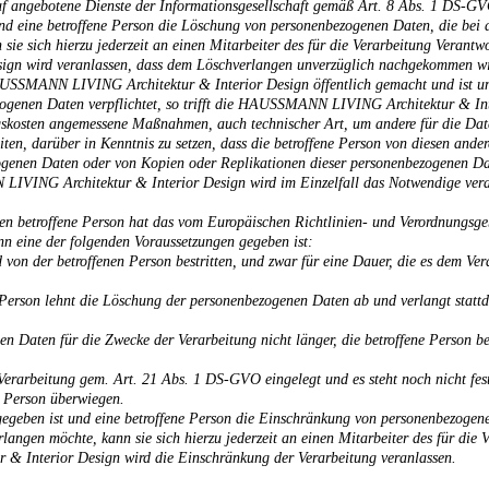
f angebotene Dienste der Informationsgesellschaft gemäß Art. 8 Abs. 1 DS-G
 und eine betroffene Person die Löschung von personenbezogenen Daten, die 
 sie sich hierzu jederzeit an einen Mitarbeiter des für die Verarbeitung Verant
n wird veranlassen, dass dem Löschverlangen unverzüglich nachgekommen wi
SSMANN LIVING Architektur & Interior Design öffentlich gemacht und ist un
genen Daten verpflichtet, so trifft die HAUSSMANN LIVING Architektur & Inte
skosten angemessene Maßnahmen, auch technischer Art, um andere für die Date
ten, darüber in Kenntnis zu setzen, dass die betroffene Person von diesen ande
genen Daten oder von Kopien oder Replikationen dieser personenbezogenen Date
 LIVING Architektur & Interior Design wird im Einzelfall das Notwendige vera
en betroffene Person hat das vom Europäischen Richtlinien- und Verordnungsge
n eine der folgenden Voraussetzungen gegeben ist:
von der betroffenen Person bestritten, und zwar für eine Dauer, die es dem Vera
e Person lehnt die Löschung der personenbezogenen Daten ab und verlangt statt
en Daten für die Zwecke der Verarbeitung nicht länger, die betroffene Person 
Verarbeitung gem. Art. 21 Abs. 1 DS-GVO eingelegt und es steht noch nicht fest
n Person überwiegen.
 gegeben ist und eine betroffene Person die Einschränkung von personenbez
erlangen möchte, kann sie sich hierzu jederzeit an einen Mitarbeiter des für di
 Interior Design wird die Einschränkung der Verarbeitung veranlassen.